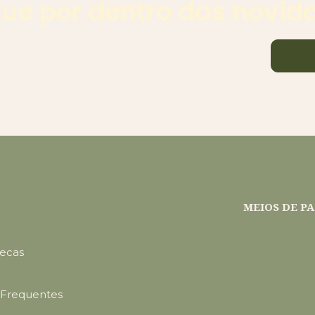
ique por dentro das novid
MEIOS DE 
Secas
 Frequentes