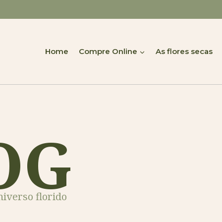
Home
Compre Online
As flores secas
OG
iverso florido